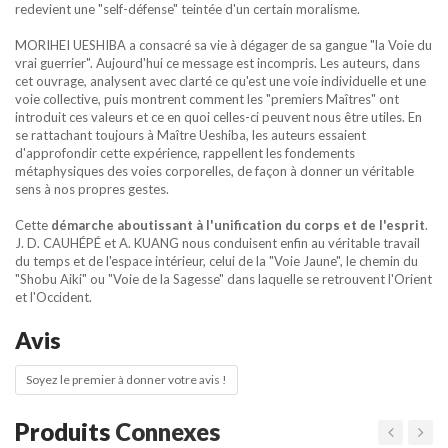
redevient une "self-défense" teintée d'un certain moralisme.
MORIHEI UESHIBA a consacré sa vie à dégager de sa gangue "la Voie du
vrai guerrier". Aujourd'hui ce message est incompris. Les auteurs, dans
cet ouvrage, analysent avec clarté ce qu'est une voie individuelle et une
voie collective, puis montrent comment les "premiers Maîtres" ont
introduit ces valeurs et ce en quoi celles-ci peuvent nous être utiles. En
se rattachant toujours à Maître Ueshiba, les auteurs essaient
d'approfondir cette expérience, rappellent les fondements
métaphysiques des voies corporelles, de façon à donner un véritable
sens à nos propres gestes.
Cette
démarche aboutissant à l'unification du corps et de l'esprit
.
J. D. CAUHÉPÉ et A. KUANG nous conduisent enfin au véritable travail
du temps et de l'espace intérieur, celui de la "Voie Jaune", le chemin du
"Shobu Aiki" ou "Voie de la Sagesse" dans laquelle se retrouvent l'Orient
et l'Occident.
Avis
Soyez le premier à donner votre avis !
Produits
Connexes