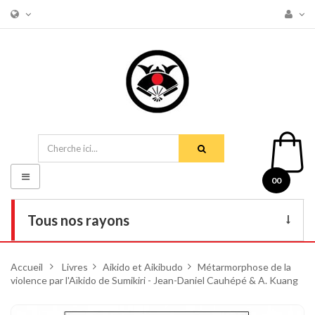
Basculer
00
la
navigation
Tous nos rayons
Livres
Accueil
>
Livres
>
Aikido et Aikibudo
>
Métarmorphose de la
violence par l'Aïkido de Sumikiri - Jean-Daniel Cauhépé & A. Kuang
DVD
Armes