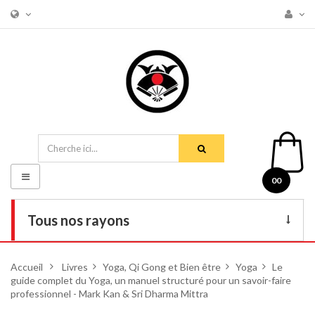
Basculer
00
la
navigation
Tous nos rayons
Livres
Accueil
>
Livres
>
Yoga, Qi Gong et Bien être
>
Yoga
>
Le
guide complet du Yoga, un manuel structuré pour un savoir-faire
DVD
professionnel - Mark Kan & Sri Dharma Mittra
Armes