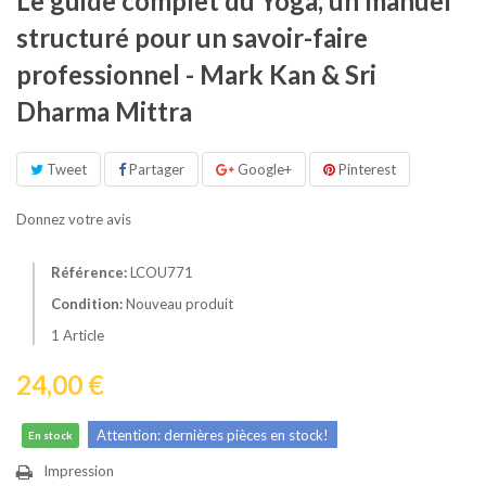
Le guide complet du Yoga, un manuel
structuré pour un savoir-faire
professionnel - Mark Kan & Sri
Dharma Mittra
Tweet
Partager
Google+
Pinterest
Donnez votre avis
Référence:
LCOU771
Condition:
Nouveau produit
1
Article
24,00 €
Attention: dernières pièces en stock!
En stock
Impression