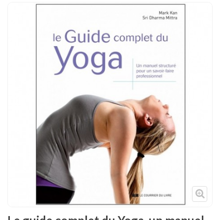
Tenues
Chaussures
Protections
Cible de frappe
Condition physique
Accessoires
Tatamis
Décoration
Voir plus