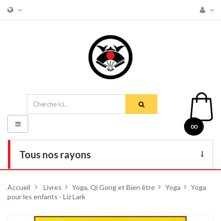
Basculer
00
la
navigation
Tous nos rayons
Livres
Accueil
>
Livres
>
Yoga, Qi Gong et Bien être
>
Yoga
>
Yoga
pour les enfants - Liz Lark
DVD
Armes