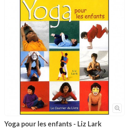
Tenues
Chaussures
Protections
Cible de frappe
Condition physique
Accessoires
Tatamis
Décoration
Voir plus
Yoga pour les enfants - Liz Lark