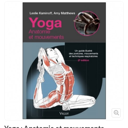
Tenues
Chaussures
Protections
Cible de frappe
Condition physique
Accessoires
Tatamis
Décoration
Voir plus