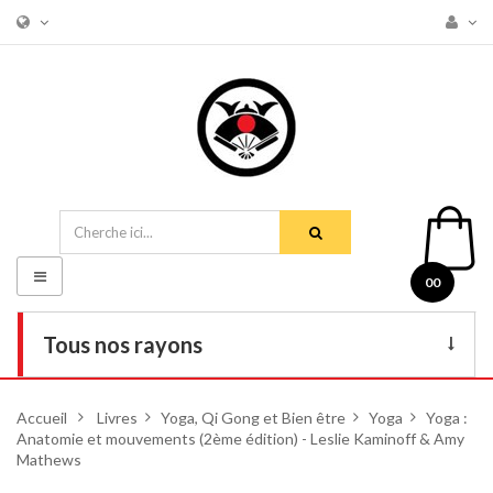
Basculer
00
la
navigation
Tous nos rayons
Livres
Accueil
>
Livres
>
Yoga, Qi Gong et Bien être
>
Yoga
>
Yoga :
Anatomie et mouvements (2ème édition) - Leslie Kaminoff & Amy
DVD
Mathews
Armes