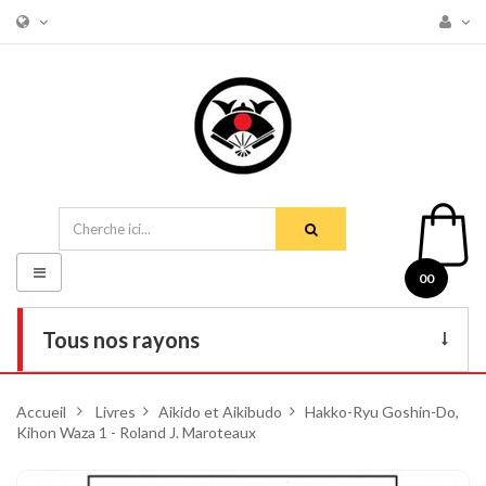
Basculer
00
la
navigation
Tous nos rayons
Livres
Accueil
>
Livres
>
Aikido et Aikibudo
>
Hakko-Ryu Goshin-Do,
Kihon Waza 1 - Roland J. Maroteaux
DVD
Armes