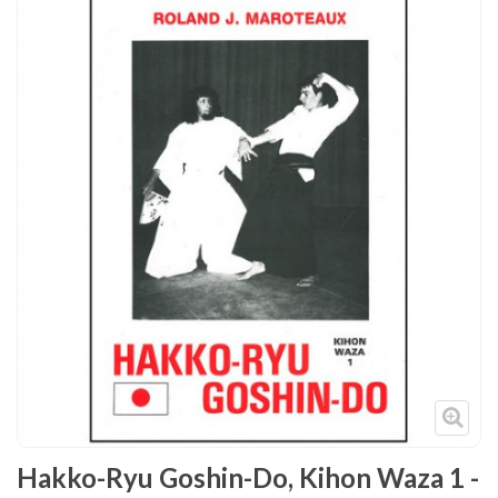
Tenues
Chaussures
Protections
Cible de frappe
Condition physique
Accessoires
Tatamis
Décoration
Voir plus
Hakko-Ryu Goshin-Do, Kihon Waza 1 -