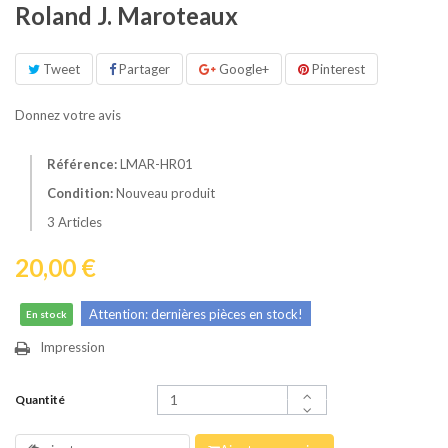
Roland J. Maroteaux
Tweet
Partager
Google+
Pinterest
Donnez votre avis
Référence:
LMAR-HR01
Condition:
Nouveau produit
3
Articles
20,00 €
Attention: dernières pièces en stock!
En stock
Impression
Quantité