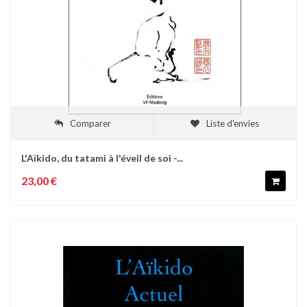
Comparer
Liste d'envies
L'Aïkido, du tatami à l'éveil de soi -...
23,00 €