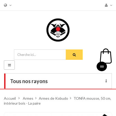
Basculer
00
la
navigation
Tous nos rayons
Livres
Accueil
>
Armes
>
Armes de Kobudo
>
TONFA mousse, 50 cm,
intérieur bois - La paire
DVD
Armes