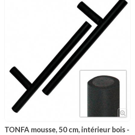
Tenues
Chaussures
Protections
Cible de frappe
Condition physique
Accessoires
Tatamis
Décoration
Voir plus
TONFA mousse, 50 cm, intérieur bois -