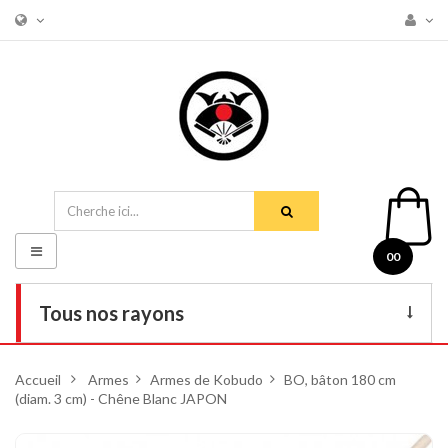
Basculer
00
la
navigation
Tous nos rayons
Livres
Accueil
>
Armes
>
Armes de Kobudo
>
BO, bâton 180 cm
(diam. 3 cm) - Chêne Blanc JAPON
DVD
Armes