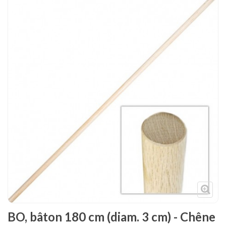
Tenues
Chaussures
Protections
Cible de frappe
Condition physique
Accessoires
Tatamis
Décoration
Voir plus
BO, bâton 180 cm (diam. 3 cm) - Chêne