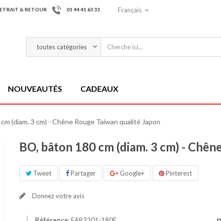
Français
ETRAIT & RETOUR
01 44 41 63 33
NOUVEAUTÉS
CADEAUX
cm (diam. 3 cm) - Chêne Rouge Taiwan qualité Japon
BO, bâton 180 cm (diam. 3 cm) - Chên
Tweet
Partager
Google+
Pinterest
Donnez votre avis
Référence:
EAB3201-180E
Q