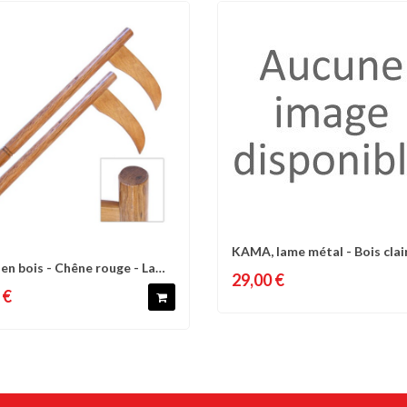
KAMA, lame métal - Bois clair
Comparer
Liste 
n bois - Chêne rouge - La
omparer
Liste d'envies
paire
29,00 €
 €