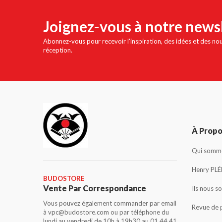
Joignez-vous à notre news
Abonnez-vous pour recevoir l'inspiration, des idées et des no
réception.
À Prop
Qui somme
Henry PLÉ
BUDOSTORE
Vente Par Correspondance
Ils nous s
Vous pouvez également commander par email
Revue de 
à vpc@budostore.com ou par téléphone du
lundi au vendredi de 10h à 19h30 au 01 44 41