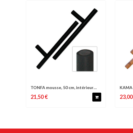
TONFA mousse, 50 cm, intérieur
KAMA e
Comparer
Liste d'envies
C
bois - La...
paire
21,50 €
23,00