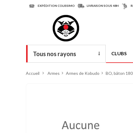
EXPÉDITION COLISSIMO
LIVRAISON SOUS 48H
R
Tous nos rayons
CLUBS
Livres
Accueil
>
Armes
>
Armes de Kobudo
>
BO, bâton 180 
DVD
Armes
Tenues
Chaussures
Protections