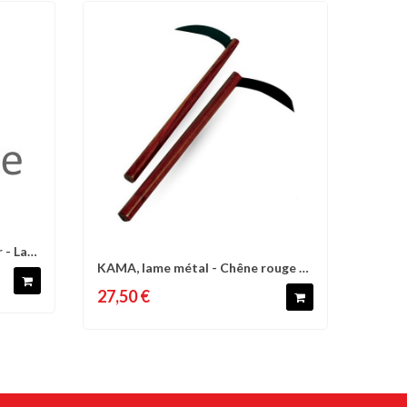
 - La
d'envies
KAMA, lame métal - Chêne rouge -
Comparer
Liste d'envies
La paire
27,50 €