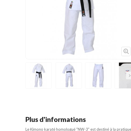
Cible de frappe
Condition physique
Accessoires
Tatamis
Décoration
Voir plus
Su
Plus d'informations
Le Kimono karaté homologué "NW-3" est destiné à la pratique i