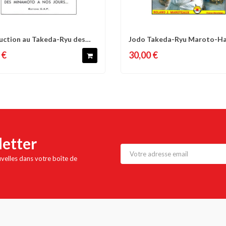
uction au Takeda-Ryu des
Jodo Takeda-Ryu Maroto-Ha
omparer
Liste d'envies
Comparer
Liste 
to à...
débutant à...
 €
30,00 €
letter
uvelles dans votre boîte de