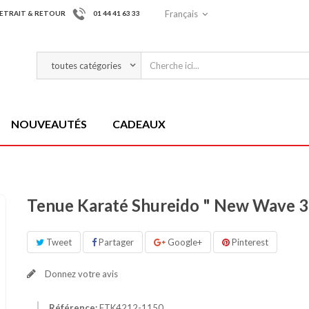
Français
ETRAIT & RETOUR
01 44 41 63 33
NOUVEAUTÉS
CADEAUX
Tenue Karaté Shureido " New Wave 3
Tweet
Partager
Google+
Pinterest
Donnez votre avis
Référence:
ETK4212-1150