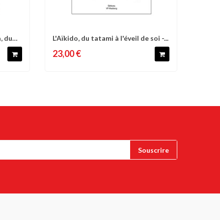
, du
L'Aïkido, du tatami à l'éveil de soi -...
d'envies
Comparer
Liste d'envies
23,00 €