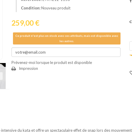
T
Condition:
Nouveau produit
259,00 €
C
Ce produit n'est plus en stock avec ces attributs, mais est disponible avec
les autres.
Prévenez-moi lorsque le produit est disponible
Impression
ivant
ntensive du kata et offre un spectaculaire effet de snap lors des mouvements