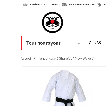
EXPÉDITION COLISSIMO
LIVRAISON SOUS 48H
R
Tous nos rayons
CLUBS
Livres
Accueil
>
Tenue Karaté Shureido " New Wave 3"
DVD
Armes
Tenues
Chaussures
Protections