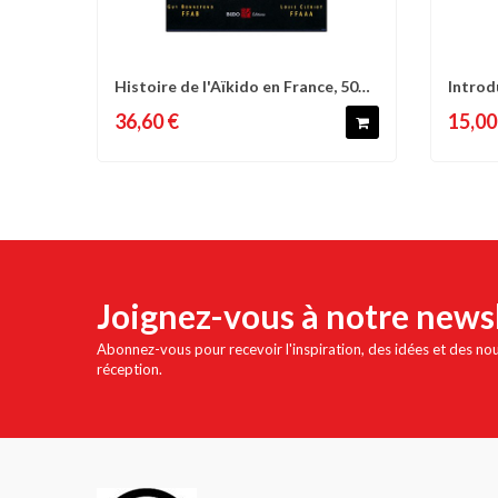
Histoire de l'Aïkido en France, 50
Introd
Comparer
Liste d'envies
C
ans de...
Minamo
36,60 €
15,00
Joignez-vous à notre news
Abonnez-vous pour recevoir l'inspiration, des idées et des no
réception.