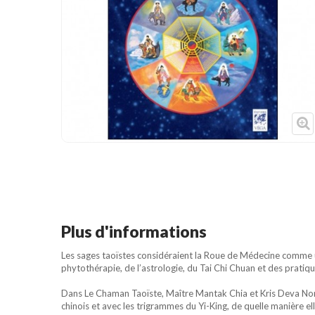
Cible de frappe
Condition physique
Accessoires
Tatamis
Décoration
Voir plus
Plus d'informations
Les sages taoïstes considéraient la Roue de Médecine comme une
phytothérapie, de l’astrologie, du Tai Chi Chuan et des prati
Dans Le Chaman Taoïste, Maître Mantak Chia et Kris Deva Nor
chinois et avec les trigrammes du Yi-King, de quelle manière ell