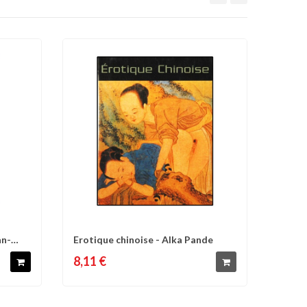
an-
Erotique chinoise - Alka Pande
d'envies
Comparer
Liste d'envies
8,11 €