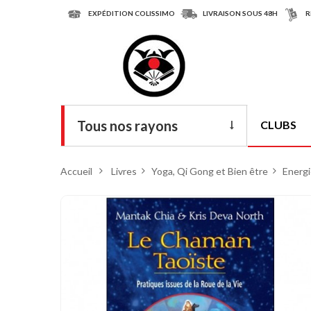
EXPÉDITION COLISSIMO
LIVRAISON SOUS 48H
R
Tous nos rayons
CLUBS
Livres
Accueil
>
Livres
>
Yoga, Qi Gong et Bien être
>
Energi
DVD
Armes
Tenues
Chaussures
Protections