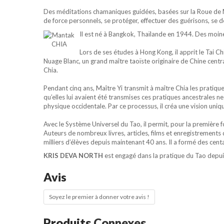
Des méditations chamaniques guidées, basées sur la Roue de M
de force personnels, se protéger, effectuer des guérisons, se d
Il est né à Bangkok, Thaïlande en 1944. Des moines
Lors de ses études à Hong Kong, il apprit le Tai C
Nuage Blanc, un grand maître taoïste originaire de Chine centr
Chia.
Pendant cinq ans, Maître Yi transmit à maître Chia les pratiqu
qu’elles lui avaient été transmises ces pratiques ancestrales 
physique occidentale. Par ce processus, il créa une vision uniq
Avec le Système Universel du Tao, il permit, pour la première f
Auteurs de nombreux livres, articles, films et enregistrements
milliers d’élèves depuis maintenant 40 ans. Il a formé des centa
KRIS DEVA NORTH
est engagé dans la pratique du Tao depuis 
Avis
Soyez le premier à donner votre avis !
Produits
Connexes