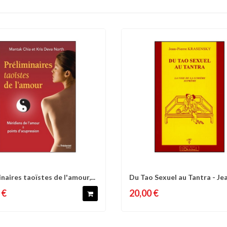
naires taoïstes de l'amour,...
Du Tao Sexuel au Tantra - Je
omparer
Liste d'envies
Comparer
Liste 
Pierre...
 €
20,00 €