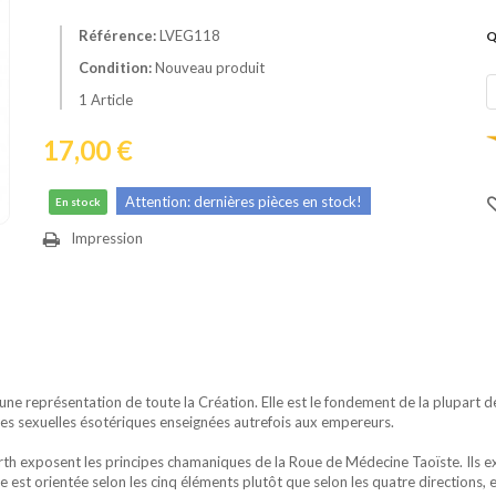
Référence:
LVEG118
Q
Condition:
Nouveau produit
1
Article
17,00 €
Attention: dernières pièces en stock!
En stock
Impression
 représentation de toute la Création. Elle est le fondement de la plupart des
ques sexuelles ésotériques enseignées autrefois aux empereurs.
th exposent les principes chamaniques de la Roue de Médecine Taoïste. Ils 
e est orientée selon les cinq éléments plutôt que selon les quatre directions, 