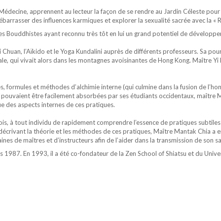
édecine, apprennent au lecteur la façon de se rendre au Jardin Céleste pour 
ébarrasser des influences karmiques et explorer la sexualité sacrée avec la « 
 Bouddhistes ayant reconnu très tôt en lui un grand potentiel de développement 
hi Chuan, l’Aïkido et le Yoga Kundalini auprès de différents professeurs. Sa po
ale, qui vivait alors dans les montagnes avoisinantes de Hong Kong. Maître Yi
es, formules et méthodes d’alchimie interne (qui culmine dans la fusion de l’h
ne pouvaient être facilement absorbées par ses étudiants occidentaux, maître 
ue des aspects internes de ces pratiques.
ois, à tout individu de rapidement comprendre l’essence de pratiques subtiles 
 décrivant la théorie et les méthodes de ces pratiques, Maître Mantak Chia a e
ines de maîtres et d’instructeurs afin de l’aider dans la transmission de son sa
1987. En 1993, il a été co-fondateur de la Zen School of Shiatsu et du Univers