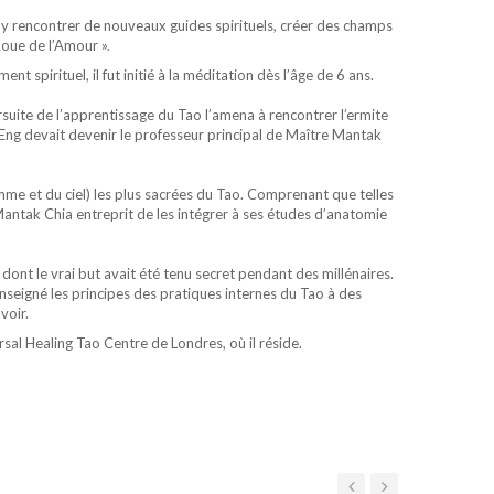
y rencontrer de nouveaux guides spirituels, créer des champs
Roue de l’Amour ».
spirituel, il fut initié à la méditation dès l’âge de 6 ans.
ursuite de l’apprentissage du Tao l’amena à rencontrer l’ermite
 Eng devait devenir le professeur principal de Maître Mantak
omme et du ciel) les plus sacrées du Tao. Comprenant que telles
Mantak Chia entreprit de les intégrer à ses études d’anatomie
dont le vrai but avait été tenu secret pendant des millénaires.
nseigné les principes des pratiques internes du Tao à des
voir.
al Healing Tao Centre de Londres, où il réside.