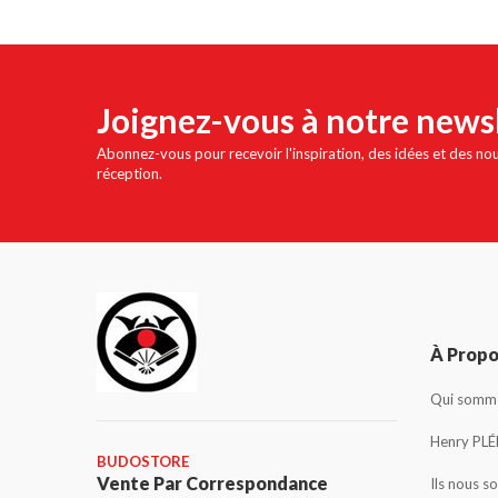
Joignez-vous à notre news
Abonnez-vous pour recevoir l'inspiration, des idées et des no
réception.
À Prop
Qui somme
Henry PLÉ
BUDOSTORE
Vente Par Correspondance
Ils nous s