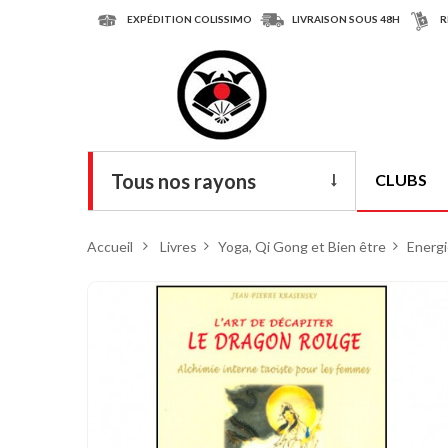
EXPÉDITION COLISSIMO
LIVRAISON SOUS 48H
R
Tous nos rayons
CLUBS
Livres
Accueil
>
Livres
>
Yoga, Qi Gong et Bien être
>
Energi
DVD
Armes
Tenues
Chaussures
Protections