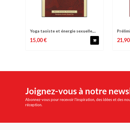
Yoga taoïste et énergie sexuelle,...
Prélimi
Comparer
Liste d'envies
C
15,00 €
21,90
Joignez-vous à notre news
Abonnez-vous pour recevoir l'inspiration, des idées et des no
réception.