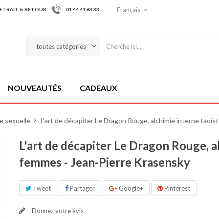
Français
ETRAIT & RETOUR
01 44 41 63 33
NOUVEAUTÉS
CADEAUX
e sexuelle
>
L'art de décapiter Le Dragon Rouge, alchimie interne taoï
L'art de décapiter Le Dragon Rouge, a
femmes - Jean-Pierre Krasensky
Tweet
Partager
Google+
Pinterest
Donnez votre avis