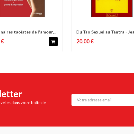
naires taoïstes de l'amour,...
Du Tao Sexuel au Tantra - Je
omparer
Liste d'envies
Comparer
Liste 
Pierre...
 €
20,00 €
letter
uvelles dans votre boîte de