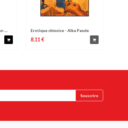
an-
Erotique chinoise - Alka Pande
d'envies
Comparer
Liste d'envies
8,11 €