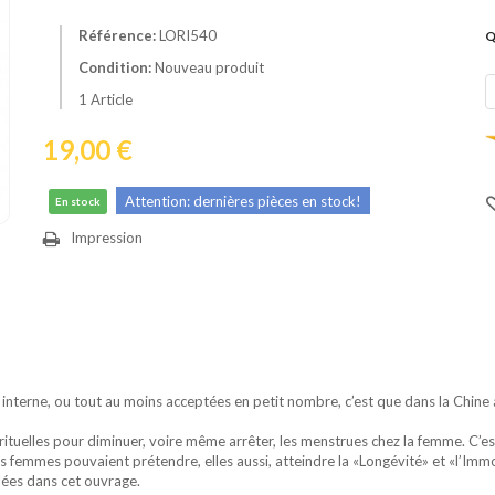
Référence:
LORI540
Q
Condition:
Nouveau produit
1
Article
19,00 €
Attention: dernières pièces en stock!
En stock
Impression
 interne, ou tout au moins acceptées en petit nombre, c’est que dans la Chin
rituelles pour diminuer, voire même arrêter, les menstrues chez la femme. C’e
les femmes pouvaient prétendre, elles aussi, atteindre la «Longévité» et «l’Im
lées dans cet ouvrage.