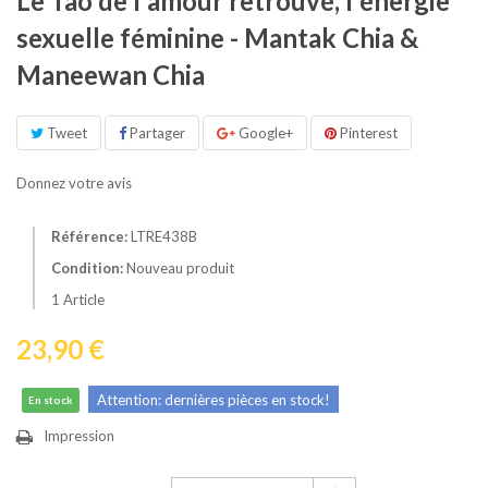
Le Tao de l'amour retrouvé, l'énergie
sexuelle féminine - Mantak Chia &
Maneewan Chia
Tweet
Partager
Google+
Pinterest
Donnez votre avis
Référence:
LTRE438B
Condition:
Nouveau produit
1
Article
23,90 €
Attention: dernières pièces en stock!
En stock
Impression