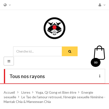
Basculer
00
la
navigation
Tous nos rayons
Livres
Accueil
>
Livres
>
Yoga, Qi Gong et Bien être
>
Energie
sexuelle
>
DVD
Le Tao de l'amour retrouvé, l'énergie sexuelle féminine -
Mantak Chia & Maneewan Chia
Armes