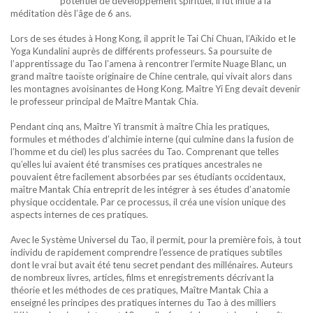
potentiel de développement spirituel, il fut initié à la
méditation dès l’âge de 6 ans.
Lors de ses études à Hong Kong, il apprit le Tai Chi Chuan, l’Aïkido et le
Yoga Kundalini auprès de différents professeurs. Sa poursuite de
l’apprentissage du Tao l’amena à rencontrer l’ermite Nuage Blanc, un
grand maître taoïste originaire de Chine centrale, qui vivait alors dans
les montagnes avoisinantes de Hong Kong. Maître Yi Eng devait devenir
le professeur principal de Maître Mantak Chia.
Pendant cinq ans, Maître Yi transmit à maître Chia les pratiques,
formules et méthodes d’alchimie interne (qui culmine dans la fusion de
l’homme et du ciel) les plus sacrées du Tao. Comprenant que telles
qu’elles lui avaient été transmises ces pratiques ancestrales ne
pouvaient être facilement absorbées par ses étudiants occidentaux,
maître Mantak Chia entreprit de les intégrer à ses études d’anatomie
physique occidentale. Par ce processus, il créa une vision unique des
aspects internes de ces pratiques.
Avec le Système Universel du Tao, il permit, pour la première fois, à tout
individu de rapidement comprendre l’essence de pratiques subtiles
dont le vrai but avait été tenu secret pendant des millénaires. Auteurs
de nombreux livres, articles, films et enregistrements décrivant la
théorie et les méthodes de ces pratiques, Maître Mantak Chia a
enseigné les principes des pratiques internes du Tao à des milliers