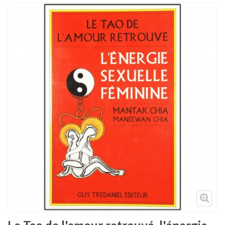
Tenues
Chaussures
Protections
Cible de frappe
Condition physique
Accessoires
Tatamis
Décoration
Voir plus