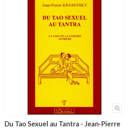
Tenues
Chaussures
Protections
Cible de frappe
Condition physique
Accessoires
Tatamis
Décoration
Voir plus
Du Tao Sexuel au Tantra - Jean-Pierre