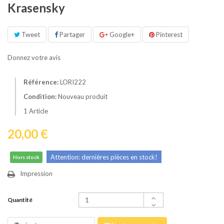
Krasensky
Tweet
Partager
Google+
Pinterest
Donnez votre avis
Référence:
LORI222
Condition:
Nouveau produit
1
Article
20,00 €
Attention: dernières pièces en stock!
Hors stock
Impression
Quantité